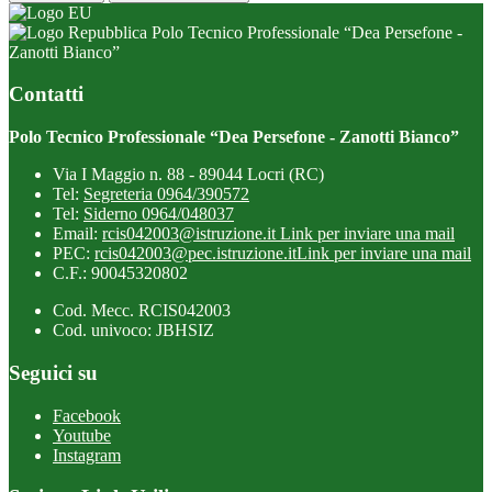
Polo Tecnico Professionale “Dea Persefone -
Zanotti Bianco”
Contatti
Polo Tecnico Professionale “Dea Persefone - Zanotti Bianco”
Via I Maggio n. 88 - 89044 Locri (RC)
Tel:
Segreteria 0964/390572
Tel:
Siderno 0964/048037
Email:
rcis042003@istruzione.it
Link per inviare una mail
PEC:
rcis042003@pec.istruzione.it
Link per inviare una mail
C.F.: 90045320802
Cod. Mecc. RCIS042003
Cod. univoco: JBHSIZ
Seguici su
Facebook
Youtube
Instagram