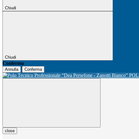
Chiudi
Chiudi
Conferma
Annulla
Conferma
POL
close