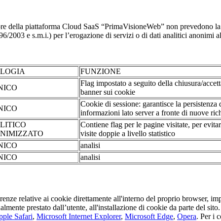
re della piattaforma Cloud SaaS “PrimaVisioneWeb” non prevedono la regi
2003 e s.m.i.) per l’erogazione di servizi o di dati analitici anonimi al 
OLOGIA
FUNZIONE
Flag impostato a seguito della chiusura/accet
NICO
banner sui cookie
Cookie di sessione: garantisce la persistenza 
NICO
informazioni lato server a fronte di nuove rich
LITICO
Contiene flag per le pagine visitate, per evita
NIMIZZATO
visite doppie a livello statistico
NICO
analisi
NICO
analisi
erenze relative ai cookie direttamente all'interno del proprio browser, im
tualmente prestato dall’utente, all'installazione di cookie da parte del si
ple Safari
,
Microsoft Internet Explorer
,
Microsoft Edge
,
Opera
. Per i 