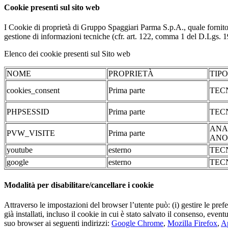
Cookie presenti sul sito web
I Cookie di proprietà di Gruppo Spaggiari Parma S.p.A., quale fornito
gestione di informazioni tecniche (cfr. art. 122, comma 1 del D.Lgs. 196/
Elenco dei cookie presenti sul Sito web
NOME
PROPRIETÀ
TIP
cookies_consent
Prima parte
TEC
PHPSESSID
Prima parte
TEC
ANA
PVW_VISITE
Prima parte
ANO
youtube
esterno
TEC
google
esterno
TEC
Modalità per disabilitare/cancellare i cookie
Attraverso le impostazioni del browser l’utente può: (i) gestire le pref
già installati, incluso il cookie in cui è stato salvato il consenso, even
suo browser ai seguenti indirizzi:
Google Chrome
,
Mozilla Firefox
,
Ap