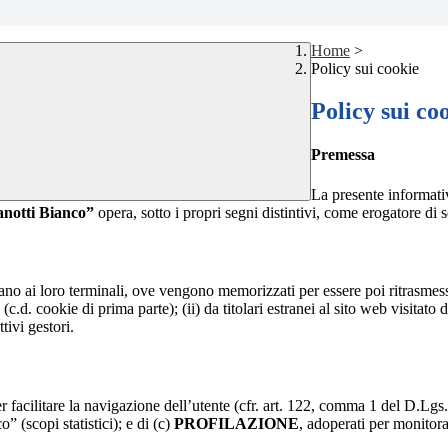
Home
>
Policy sui cookie
Policy sui co
Premessa
La presente informativ
anotti Bianco”
opera, sotto i propri segni distintivi, come erogatore di s
nviano ai loro terminali, ove vengono memorizzati per essere poi ritrasmessi
(c.d. cookie di prima parte); (ii) da titolari estranei al sito web visitato 
tivi gestori.
r facilitare la navigazione dell’utente (cfr. art. 122, comma 1 del D.Lgs
o” (scopi statistici); e di (c)
PROFILAZIONE
, adoperati per monitor