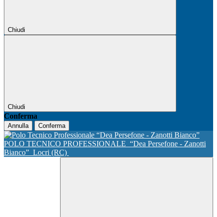
Chiudi
Chiudi
Conferma
Annulla
Conferma
POLO TECNICO PROFESSIONALE
“Dea Persefone - Zanotti
Bianco”
Locri (RC)