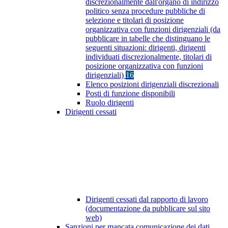
discrezionalmente dall'organo di indirizzo
politico senza procedure pubbliche di
selezione e titolari di posizione
organizzativa con funzioni dirigenziali (da
pubblicare in tabelle che distinguano le
seguenti situazioni: dirigenti, dirigenti
individuati discrezionalmente, titolari di
posizione organizzativa con funzioni
dirigenziali)
16
Elenco posizioni dirigenziali discrezionali
Posti di funzione disponibili
Ruolo dirigenti
Dirigenti cessati
Dirigenti cessati dal rapporto di lavoro
(documentazione da pubblicare sul sito
web)
Sanzioni per mancata comunicazione dei dati