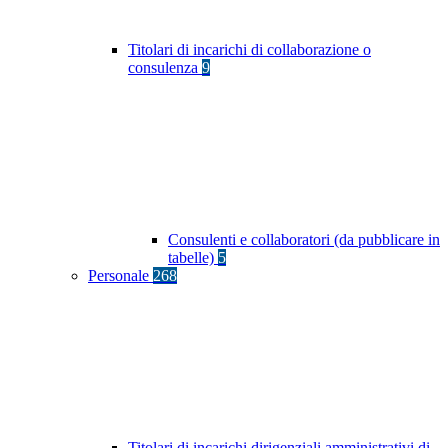
Titolari di incarichi di collaborazione o
consulenza
9
Consulenti e collaboratori (da pubblicare in
tabelle)
5
Personale
268
Titolari di incarichi dirigenziali amministrativi di