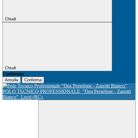
Chiudi
Chiudi
Conferma
Annulla
Conferma
POLO TECNICO PROFESSIONALE
“Dea Persefone - Zanotti
Bianco”
Locri (RC)