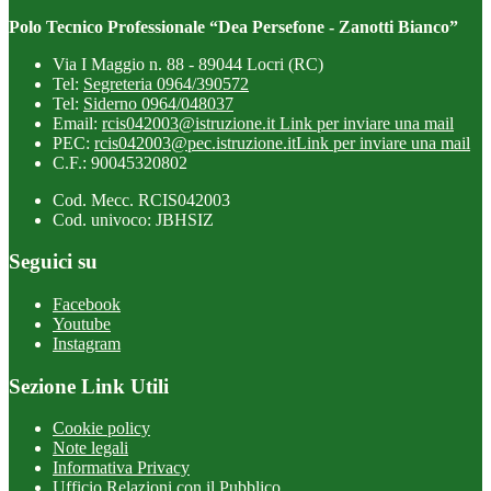
Polo Tecnico Professionale “Dea Persefone - Zanotti Bianco”
Via I Maggio n. 88 - 89044 Locri (RC)
Tel:
Segreteria 0964/390572
Tel:
Siderno 0964/048037
Email:
rcis042003@istruzione.it
Link per inviare una mail
PEC:
rcis042003@pec.istruzione.it
Link per inviare una mail
C.F.: 90045320802
Cod. Mecc. RCIS042003
Cod. univoco: JBHSIZ
Seguici su
Facebook
Youtube
Instagram
Sezione Link Utili
Cookie policy
Note legali
Informativa Privacy
Ufficio Relazioni con il Pubblico