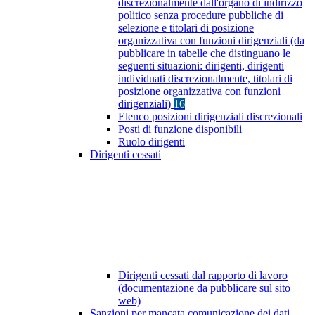
discrezionalmente dall'organo di indirizzo
politico senza procedure pubbliche di
selezione e titolari di posizione
organizzativa con funzioni dirigenziali (da
pubblicare in tabelle che distinguano le
seguenti situazioni: dirigenti, dirigenti
individuati discrezionalmente, titolari di
posizione organizzativa con funzioni
dirigenziali)
16
Elenco posizioni dirigenziali discrezionali
Posti di funzione disponibili
Ruolo dirigenti
Dirigenti cessati
Dirigenti cessati dal rapporto di lavoro
(documentazione da pubblicare sul sito
web)
Sanzioni per mancata comunicazione dei dati