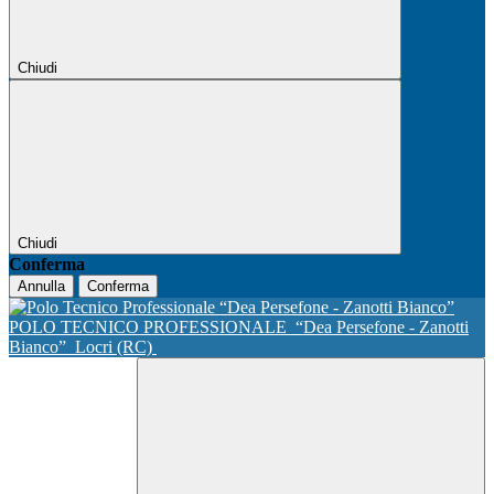
Chiudi
Chiudi
Conferma
Annulla
Conferma
POLO TECNICO PROFESSIONALE
“Dea Persefone - Zanotti
Bianco”
Locri (RC)