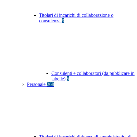
Titolari di incarichi di collaborazione o
consulenza
9
Consulenti e collaboratori (da pubblicare in
tabelle)
5
Personale
268
Titolari di incarichi dirigenziali amministrativi di