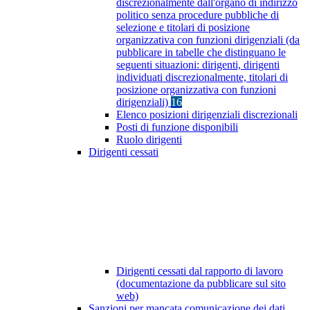
discrezionalmente dall'organo di indirizzo
politico senza procedure pubbliche di
selezione e titolari di posizione
organizzativa con funzioni dirigenziali (da
pubblicare in tabelle che distinguano le
seguenti situazioni: dirigenti, dirigenti
individuati discrezionalmente, titolari di
posizione organizzativa con funzioni
dirigenziali)
16
Elenco posizioni dirigenziali discrezionali
Posti di funzione disponibili
Ruolo dirigenti
Dirigenti cessati
Dirigenti cessati dal rapporto di lavoro
(documentazione da pubblicare sul sito
web)
Sanzioni per mancata comunicazione dei dati