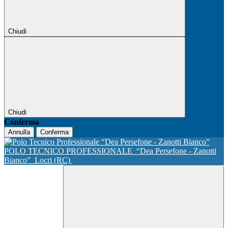
Chiudi
Chiudi
Conferma
Annulla
Conferma
POLO TECNICO PROFESSIONALE
“Dea Persefone - Zanotti
Bianco”
Locri (RC)