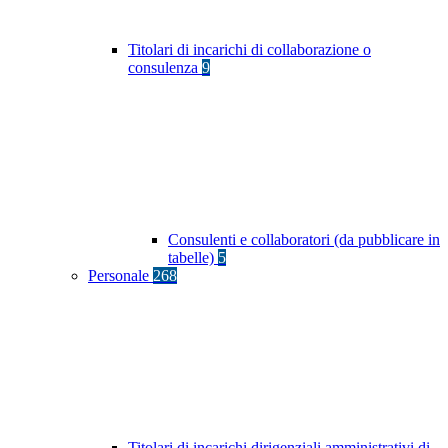
Titolari di incarichi di collaborazione o
consulenza
9
Consulenti e collaboratori (da pubblicare in
tabelle)
5
Personale
268
Titolari di incarichi dirigenziali amministrativi di