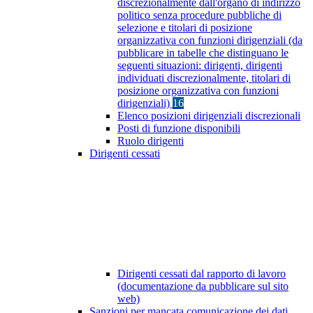
discrezionalmente dall'organo di indirizzo
politico senza procedure pubbliche di
selezione e titolari di posizione
organizzativa con funzioni dirigenziali (da
pubblicare in tabelle che distinguano le
seguenti situazioni: dirigenti, dirigenti
individuati discrezionalmente, titolari di
posizione organizzativa con funzioni
dirigenziali)
16
Elenco posizioni dirigenziali discrezionali
Posti di funzione disponibili
Ruolo dirigenti
Dirigenti cessati
Dirigenti cessati dal rapporto di lavoro
(documentazione da pubblicare sul sito
web)
Sanzioni per mancata comunicazione dei dati