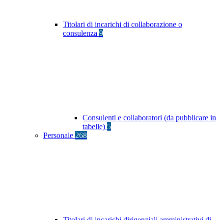
Titolari di incarichi di collaborazione o
consulenza
9
Consulenti e collaboratori (da pubblicare in
tabelle)
5
Personale
268
Titolari di incarichi dirigenziali amministrativi di