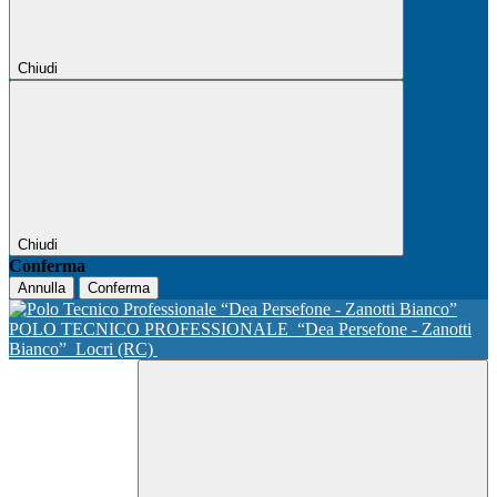
Chiudi
Chiudi
Conferma
Annulla
Conferma
POLO TECNICO PROFESSIONALE
“Dea Persefone - Zanotti
Bianco”
Locri (RC)