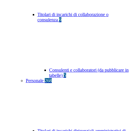
Titolari di incarichi di collaborazione o
consulenza
9
Consulenti e collaboratori (da pubblicare in
tabelle)
5
Personale
268
Titolari di incarichi dirigenziali amministrativi di