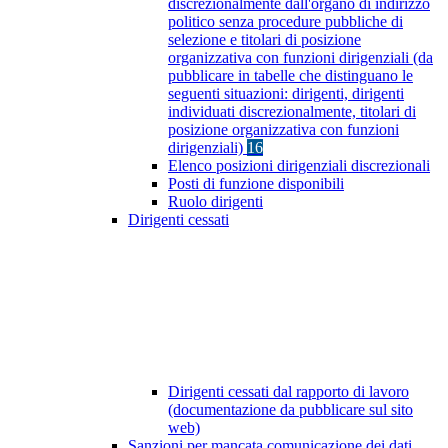
discrezionalmente dall'organo di indirizzo
politico senza procedure pubbliche di
selezione e titolari di posizione
organizzativa con funzioni dirigenziali (da
pubblicare in tabelle che distinguano le
seguenti situazioni: dirigenti, dirigenti
individuati discrezionalmente, titolari di
posizione organizzativa con funzioni
dirigenziali)
16
Elenco posizioni dirigenziali discrezionali
Posti di funzione disponibili
Ruolo dirigenti
Dirigenti cessati
Dirigenti cessati dal rapporto di lavoro
(documentazione da pubblicare sul sito
web)
Sanzioni per mancata comunicazione dei dati