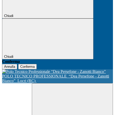
Chiudi
Chiudi
Conferma
Annulla
Conferma
POLO TECNICO PROFESSIONALE
“Dea Persefone - Zanotti
Bianco”
Locri (RC)