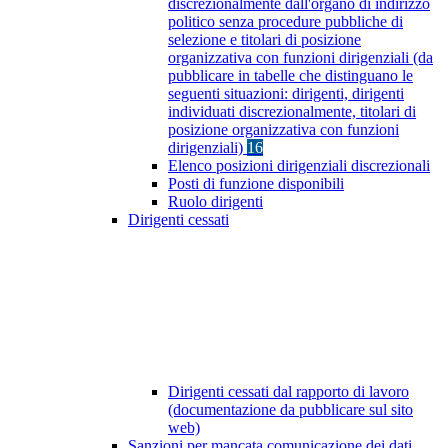
discrezionalmente dall'organo di indirizzo
politico senza procedure pubbliche di
selezione e titolari di posizione
organizzativa con funzioni dirigenziali (da
pubblicare in tabelle che distinguano le
seguenti situazioni: dirigenti, dirigenti
individuati discrezionalmente, titolari di
posizione organizzativa con funzioni
dirigenziali)
16
Elenco posizioni dirigenziali discrezionali
Posti di funzione disponibili
Ruolo dirigenti
Dirigenti cessati
Dirigenti cessati dal rapporto di lavoro
(documentazione da pubblicare sul sito
web)
Sanzioni per mancata comunicazione dei dati