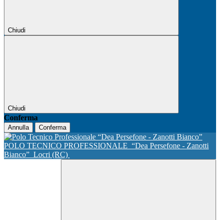
Chiudi
Chiudi
Conferma
Annulla
Conferma
POLO TECNICO PROFESSIONALE
“Dea Persefone - Zanotti
Bianco”
Locri (RC)