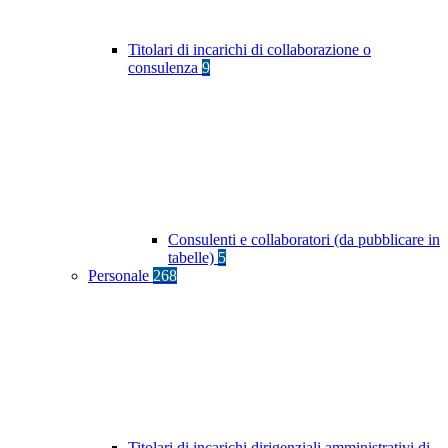
Titolari di incarichi di collaborazione o
consulenza
9
Consulenti e collaboratori (da pubblicare in
tabelle)
5
Personale
268
Titolari di incarichi dirigenziali amministrativi di