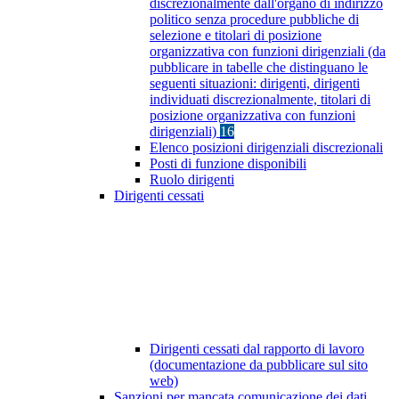
discrezionalmente dall'organo di indirizzo
politico senza procedure pubbliche di
selezione e titolari di posizione
organizzativa con funzioni dirigenziali (da
pubblicare in tabelle che distinguano le
seguenti situazioni: dirigenti, dirigenti
individuati discrezionalmente, titolari di
posizione organizzativa con funzioni
dirigenziali)
16
Elenco posizioni dirigenziali discrezionali
Posti di funzione disponibili
Ruolo dirigenti
Dirigenti cessati
Dirigenti cessati dal rapporto di lavoro
(documentazione da pubblicare sul sito
web)
Sanzioni per mancata comunicazione dei dati