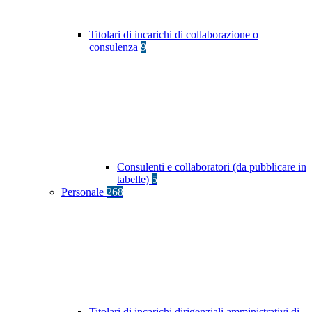
Titolari di incarichi di collaborazione o
consulenza
9
Consulenti e collaboratori (da pubblicare in
tabelle)
5
Personale
268
Titolari di incarichi dirigenziali amministrativi di