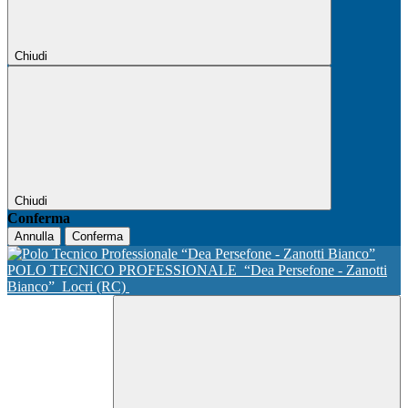
Chiudi
Chiudi
Conferma
Annulla
Conferma
POLO TECNICO PROFESSIONALE
“Dea Persefone - Zanotti
Bianco”
Locri (RC)