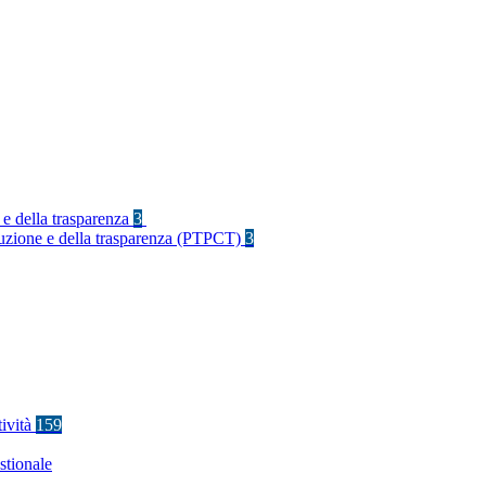
 e della trasparenza
3
rruzione e della trasparenza (PTPCT)
3
tività
159
stionale