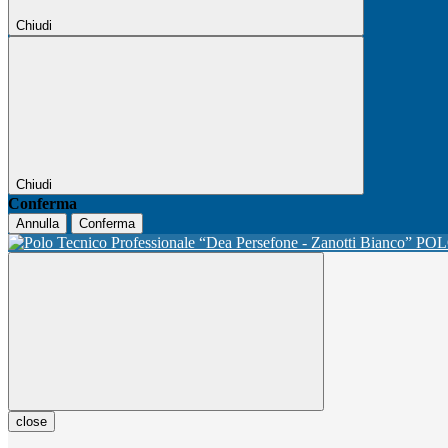
Chiudi
Chiudi
Conferma
Annulla
Conferma
POL
close