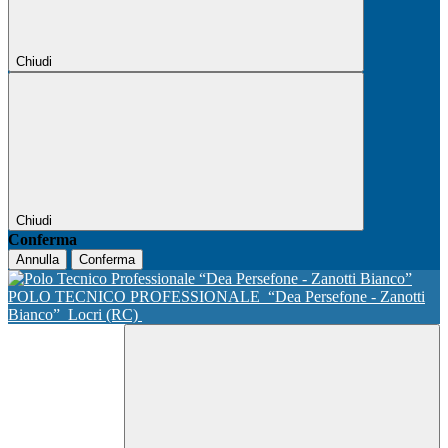
Chiudi
Chiudi
Conferma
Annulla
Conferma
POLO TECNICO PROFESSIONALE
“Dea Persefone - Zanotti
Bianco”
Locri (RC)