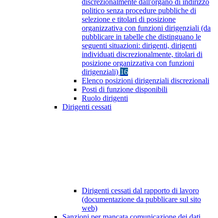
discrezionalmente dall'organo di indirizzo
politico senza procedure pubbliche di
selezione e titolari di posizione
organizzativa con funzioni dirigenziali (da
pubblicare in tabelle che distinguano le
seguenti situazioni: dirigenti, dirigenti
individuati discrezionalmente, titolari di
posizione organizzativa con funzioni
dirigenziali)
16
Elenco posizioni dirigenziali discrezionali
Posti di funzione disponibili
Ruolo dirigenti
Dirigenti cessati
Dirigenti cessati dal rapporto di lavoro
(documentazione da pubblicare sul sito
web)
Sanzioni per mancata comunicazione dei dati