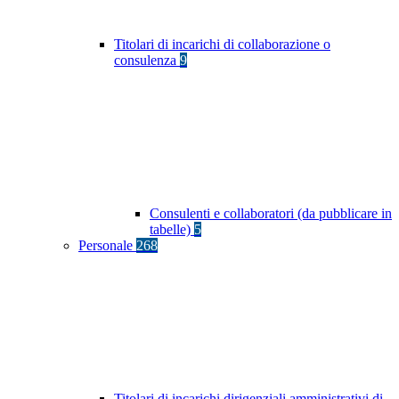
Titolari di incarichi di collaborazione o
consulenza
9
Consulenti e collaboratori (da pubblicare in
tabelle)
5
Personale
268
Titolari di incarichi dirigenziali amministrativi di